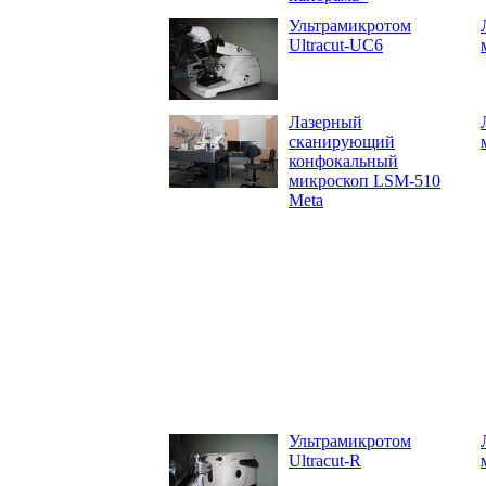
Ультрамикротом
Ultracut-UC6
Лазерный
сканирующий
конфокальный
микроскоп LSM-510
Meta
Ультрамикротом
Ultracut-R