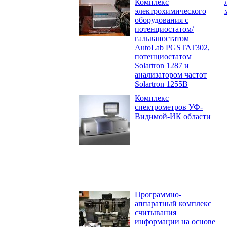
Комплекс
электрохимического
оборудования с
потенциостатом/
гальваностатом
AutoLab PGSTAT302,
потенциостатом
Solartron 1287 и
анализатором частот
Solartron 1255B
Комплекс
спектрометров УФ-
Видимой-ИК области
Программно-
аппаратный комплекс
считывания
информации на основе